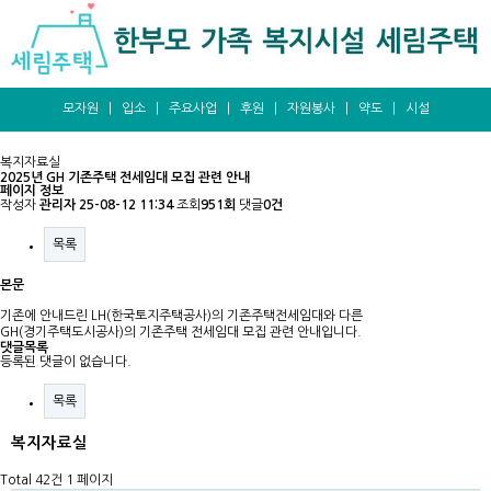
모자원
|
입소
|
주요사업
|
후원
|
자원봉사
|
약도
|
시설
복지자료실
2025년 GH 기존주택 전세임대 모집 관련 안내
페이지 정보
작성자
관리자
25-08-12 11:34
조회
951회
댓글
0건
목록
본문
기존에 안내드린 LH(한국토지주택공사)의 기존주택전세임대와 다른
GH(경기주택도시공사)의 기존주택 전세임대 모집 관련 안내입니다.
댓글목록
등록된 댓글이 없습니다.
목록
복지자료실
Total 42건
1 페이지