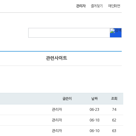
관리자
즐겨찾기
메인화면
관련사이트
글쓴이
날짜
조회
관리자
06-23
74
관리자
06-18
62
관리자
06-10
63