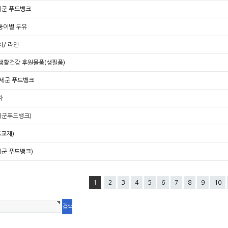
세군 푸드뱅크
퉁이별 두유
치/ 라면
생활건강 후원물품(생필품)
구세군 푸드뱅크
자
세군푸드뱅크)
S교재)
군 푸드뱅크)
1
2
3
4
5
6
7
8
9
10