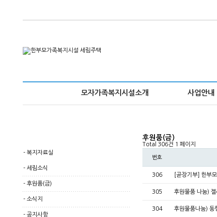
모자가족복지시설소개
사업안내
후원품(금)
Total 306건
1 페이지
-
복지자료실
번호
-
세림소식
306
[곧장기부] 한부
-
후원품(금)
305
후원물품 나눔) 
-
소식지
304
후원물품나눔) 동
-
공지사항