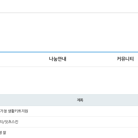
나눔안내
커뮤니티
제목
모가정 생활키트지원
젤리/잇츠스킨
행 쌀