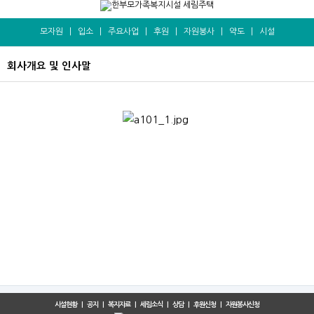
모자원
|
입소
|
주요사업
|
후원
|
자원봉사
|
약도
|
시설
회사개요 및 인사말
본문
시설현황
|
공지
|
복지자료
|
세림소식
|
상담
|
후원신청
|
자원봉사신청