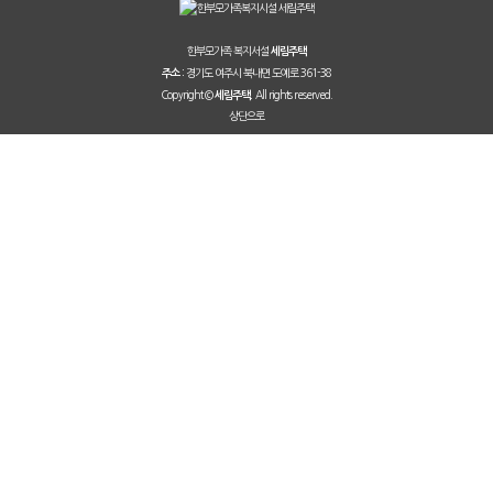
한부모가족 복지서설
세림주택
경기도 여주시 북내면 도예로 361-38
주소 :
Copyright ©
All rights reserved.
세림주택.
상단으로