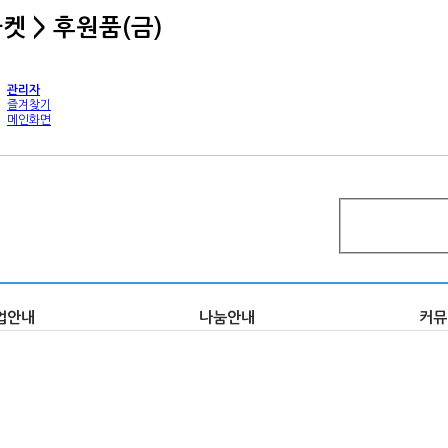
 > 후원품(금)
관리자
즐겨찾기
메인화면
업안내
나눔안내
커뮤