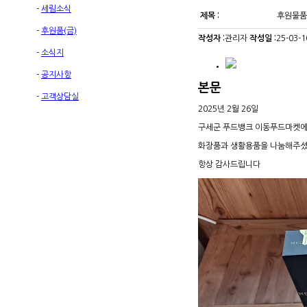
-
세림소식
제목 :
후원물품
-
후원품(금)
작성자 :
관리자
작성일 :
25-03-1
-
소식지
-
공지사항
본문
-
고객상담실
2025년 2월 26일
구세군 푸드뱅크 이동푸드마켓
화장품과 생활용품을 나눔해주
항상 감사드립니다