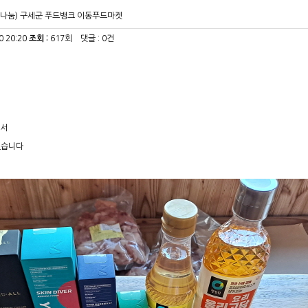
나눔) 구세군 푸드뱅크 이동푸드마켓
0 20:20
조회 :
617회 댓글 : 0건
에서
셨습니다