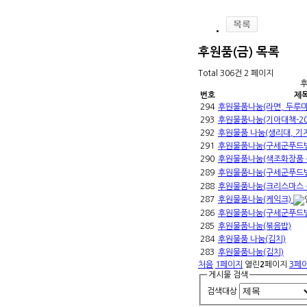
후원품(금)
목록
Total 306건
2 페이지
후
번호
제
294
후원물품나눔(라면, 두루
293
후원물품나눔(기아대책-20
292
후원물품 나눔(생리대, 기
291
후원물품나눔(구세군푸드
290
후원물품나눔(색조화장품 
289
후원물품나눔(구세군푸드
288
후원물품나눔(크리스마스 
287
후원물품나눔(케익크)
286
후원물품나눔(구세군푸드
285
후원물품나눔(볶음밥)
284
후원물품 나눔(김치)
283
후원물품나눔(김치)
처음
1
페이지
열린
2
페이지
3
페
게시물 검색
검색대상