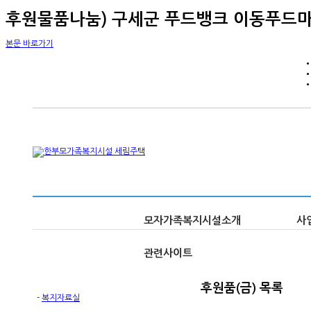
후원물품나눔) 구세군 푸드뱅크 이동푸드마켓
본문 바로가기
모자가족복지시설소개
사
관련사이트
후원품(금)
목록
-
복지자료실