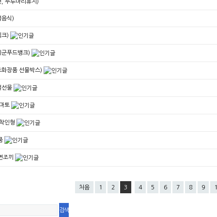
, 두루마리휴지)
음식)
익크)
세군푸드뱅크)
조화장품 선물박스)
절선물
토마토
애착인형
품
수면조끼
처음
1
2
3
4
5
6
7
8
9