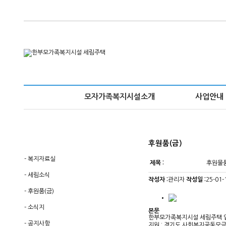
모자가족복지시설소개
사업안내
후원품(금)
-
복지자료실
제목 :
후원물품
-
세림소식
작성자 :
관리자
작성일 :
25-01-
-
후원품(금)
-
소식지
본문
한부모가족복지시설 세림주택 
-
공지사항
지원 : 경기도 사회복지공동모