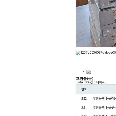
후원품(금)
Total 306건
3 페이지
번호
282
후원물품나눔(아동
281
후원물품나눔(구세