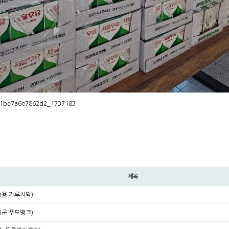
제목
용 가루치약)
군 푸드뱅크)