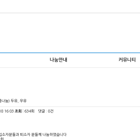
나눔안내
커뮤니티
나눔) 두유, 우유
18 16:03
조회 :
634회 댓글 : 0건
입소자분들과 퇴소자 분들께 나눔하였습니다
금회