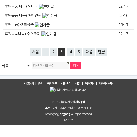
후원물품 나눔) 토마토
02-17
후원물품 나눔) 애착인…
03-10
후원금품) 생활용품
06-13
후원물품나눔) 수면조끼
02-17
처음
1
2
3
4
5
다음
맨끝
시설현황
|
공지
|
복지자료
|
세림소식
|
상담
|
후원신청
|
자원봉사신청
한부모가족 복지서설
세림주택
경기도 여주시 북내면 도예로 361-38
주소 :
Copyright ©
All rights reserved.
세림주택.
상단으로