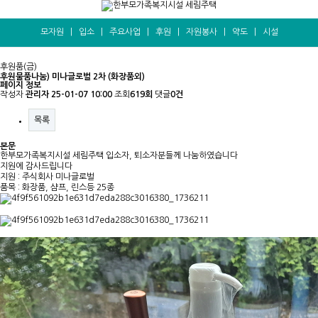
모자원
|
입소
|
주요사업
|
후원
|
자원봉사
|
약도
|
시설
후원품(금)
후원물품나눔) 미나글로벌 2차 (화장품외)
페이지 정보
작성자
관리자
25-01-07 10:00
조회
619회
댓글
0건
목록
본문
한부모가족복지시설 세림주택 입소자, 퇴소자분들께 나눔하였습니다
지원에 감사드립니다
지원 : 주식회사 미나글로벌
품목 : 화장품, 샴프, 린스등 25종