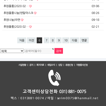
후원물품)2020.02…
03-06
후원물품나눔)덴탈마스크
08-26
후원나눔)라면
09-18
후원물품)2020.02…
02-21
처음
이전
6
7
8
9
10
다음
맨끝
시설현황
|
공지
|
복지자료
|
세림소식
|
상담
|
후원신청
|
자원봉사신청