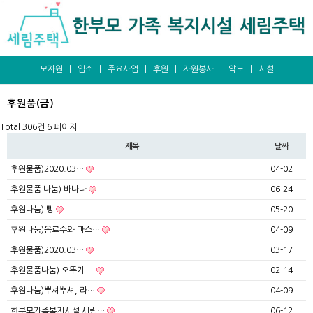
모자원
|
입소
|
주요사업
|
후원
|
자원봉사
|
약도
|
시설
후원품(금)
Total 306건
6 페이지
제목
날짜
후원물품)2020.03…
04-02
후원물품 나눔) 바나나
06-24
후원나눔) 빵
05-20
후원나눔)음료수와 마스…
04-09
후원물품)2020.03…
03-17
후원물품나눔) 오뚜기 …
02-14
후원나눔)뿌셔뿌셔, 라…
04-09
한부모가족복지시설 세림…
06-12