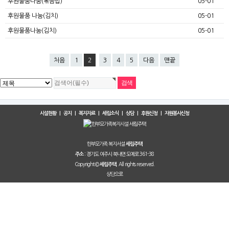
후원물품나눔(볶음밥)
05-01
후원물품 나눔(김치)
05-01
후원물품나눔(김치)
05-01
처음
1
2
3
4
5
다음
맨끝
시설현황
|
공지
|
복지자료
|
세림소식
|
상담
|
후원신청
|
자원봉사신청
한부모가족 복지서설
세림주택
경기도 여주시 북내면 도예로 361-38
주소 :
Copyright ©
All rights reserved.
세림주택.
상단으로