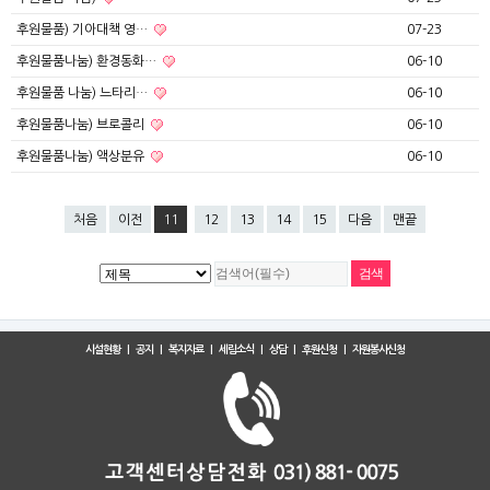
후원물품) 기아대책 영…
07-23
후원물품나눔) 환경동화…
06-10
후원물품 나눔) 느타리…
06-10
후원물품나눔) 브로콜리
06-10
후원물품나눔) 액상분유
06-10
처음
이전
11
12
13
14
15
다음
맨끝
시설현황
|
공지
|
복지자료
|
세림소식
|
상담
|
후원신청
|
자원봉사신청