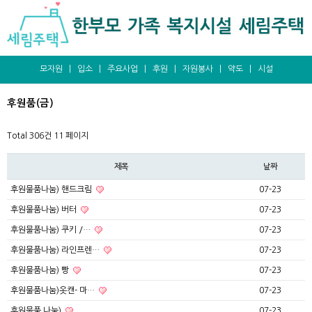
모자원
|
입소
|
주요사업
|
후원
|
자원봉사
|
약도
|
시설
후원품(금)
Total 306건
11 페이지
제목
날짜
후원물품나눔) 핸드크림
07-23
후원물품나눔) 버터
07-23
후원물품나눔) 쿠키 /…
07-23
후원물품나눔) 라인프렌…
07-23
후원물품나눔) 빵
07-23
후원물품나눔)옷캔- 마…
07-23
후원물품 나눔)
07-23