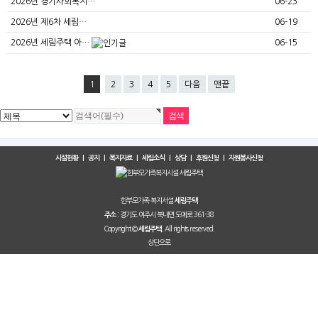
2026년 경기사회복지…
06-23
2026년 제6차 세림…
06-19
2026년 세림주택 아…
06-15
1
2
3
4
5
다음
맨끝
시설현황
|
공지
|
복지자료
|
세림소식
|
상담
|
후원신청
|
자원봉사신청
한부모가족 복지서설
세림주택
경기도 여주시 북내면 도예로 361-38
주소 :
Copyright ©
All rights reserved.
세림주택.
상단으로