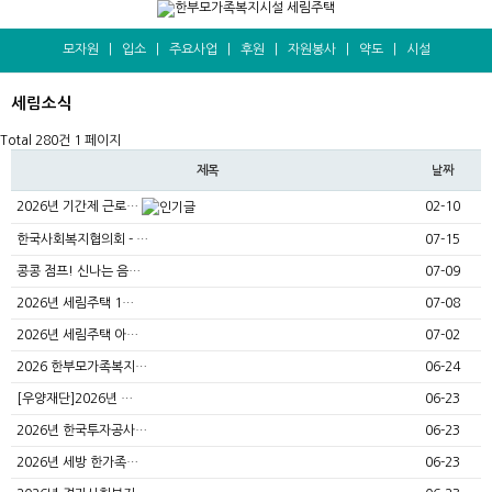
모자원
|
입소
|
주요사업
|
후원
|
자원봉사
|
약도
|
시설
세림소식
Total 280건
1 페이지
제목
날짜
2026년 기간제 근로…
02-10
한국사회복지협의회 - …
07-15
콩콩 점프! 신나는 음…
07-09
2026년 세림주택 1…
07-08
2026년 세림주택 아…
07-02
2026 한부모가족복지…
06-24
[우양재단]2026년 …
06-23
2026년 한국투자공사…
06-23
2026년 세방 한가족…
06-23